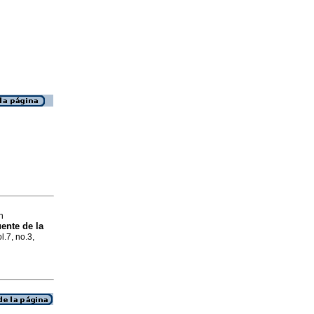
n
ente de la
l.7, no.3,