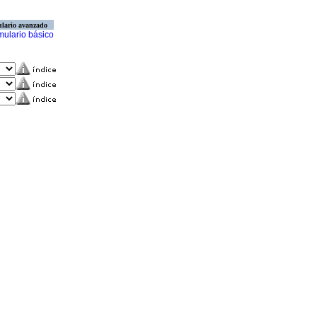
lario avanzado
mulario básico