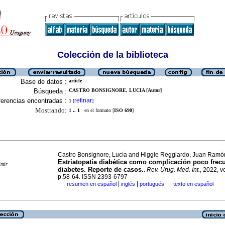
Colección de la biblioteca
Base de datos :
article
Búsqueda :
CASTRO BONSIGNORE, LUCIA [Autor]
erencias encontradas :
refinar
1
[
]
Mostrando:
1 .. 1
en el formato [
ISO 690
]
Castro Bonsignore, Lucía and Higgie Reggiardo, Juan Ramó
Estriatopatía diabética como complicación poco frecu
imir
diabetes. Reporte de casos.
.
Rev. Urug. Med. Int.
, 2022, vo
p.58-64. ISSN 2393-6797
|
|
resumen en español
inglés
portugués
texto en español
·
·