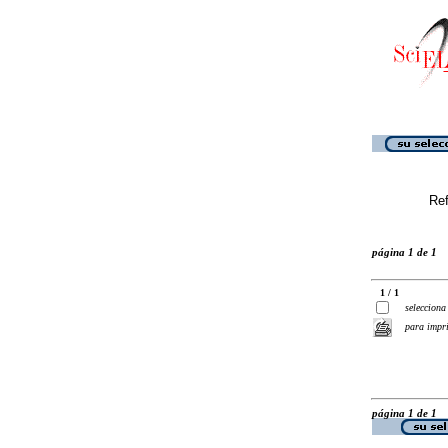
Ref
página 1 de 1
1 / 1
selecciona
para impr
página 1 de 1