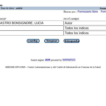
eda
Base de datos :
article
Formu
Formulario libre
For
Buscar por :
uscar
en el campo
iAH
WWWISIS
Search engine:
powered by
BIREME/OPS/OMS - Centro Latinoamericano y del Caribe de Información en Ciencias de la Salud