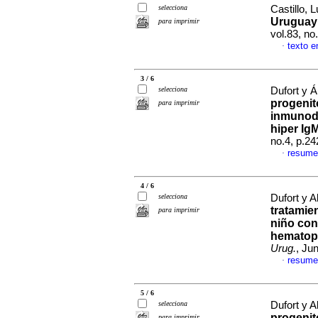
selecciona
Castillo, L
Uruguay 
para imprimir
vol.83, n
texto e
·
3 / 6
selecciona
Dufort y Á
progenit
para imprimir
inmunode
hiper IgM
no.4, p.2
resume
·
4 / 6
selecciona
Dufort y A
tratamie
para imprimir
niño con
hematopo
Urug.
, Ju
resume
·
5 / 6
selecciona
Dufort y A
progenit
para imprimir