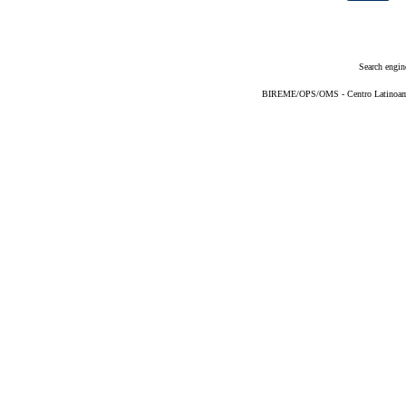
Search engin
BIREME/OPS/OMS - Centro Latinoameri