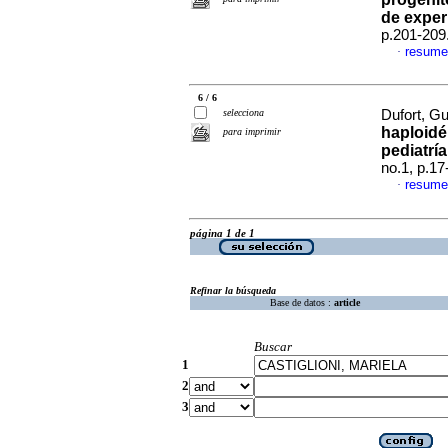
de exper
p.201-209
resume
·
6 / 6
selecciona
Dufort, Gu
haploidé
para imprimir
pediatrí
no.1, p.1
resume
·
página 1 de 1
Refinar la búsqueda
Base de datos :
article
Buscar
1
2
3