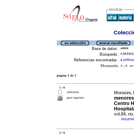
Colecció
Base de datos :
article
Búsqueda :
CASTIGLI
Referencias encontradas :
refina
6
[
Mostrando:
1 .. 6
en el
página 1 de 1
1 / 6
selecciona
Morosini, 
menores 
para imprimir
Centro H
Hospital
vol.84, n
resume
·
2 / 6