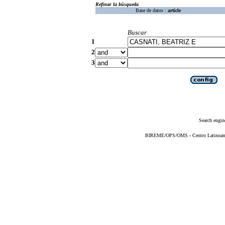
Refinar la búsqueda
Base de datos :
article
Buscar
1
2
3
Search engin
BIREME/OPS/OMS - Centro Latinoameri