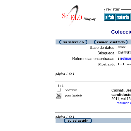
Colecció
Base de datos :
article
Búsqueda :
CASNATI,
Referencias encontradas :
refina
1
[
Mostrando:
1 .. 1
en el
página 1 de 1
1 / 1
selecciona
Casnati, Bea
candidosis
para imprimir
2011, vol.1
resumen 
·
página 1 de 1