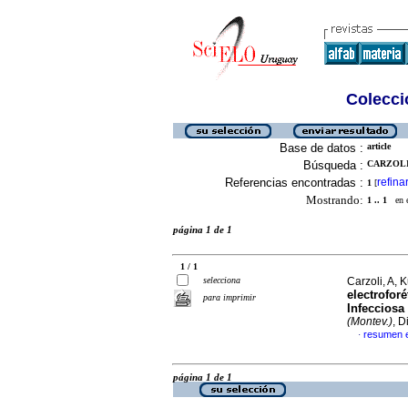
Colecció
Base de datos :
article
Búsqueda :
CARZOLI,
Referencias encontradas :
refina
1
[
Mostrando:
1 .. 1
en el
página 1 de 1
1 / 1
selecciona
Carzoli, A,
electroforé
para imprimir
Infecciosa
(Montev.)
, D
resumen 
·
página 1 de 1