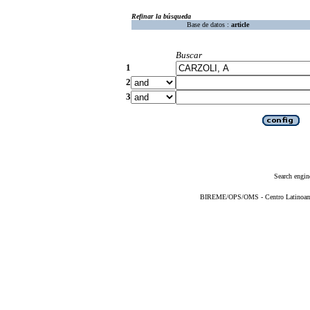
Refinar la búsqueda
Base de datos :
article
Buscar
1
2
3
Search engin
BIREME/OPS/OMS - Centro Latinoameri