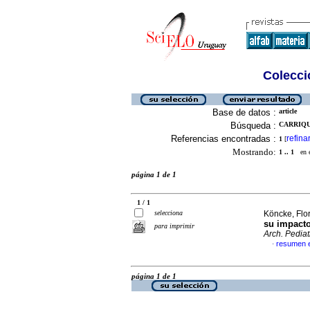
Colecció
Base de datos :
article
Búsqueda :
CARRIQUI
Referencias encontradas :
refina
1
[
Mostrando:
1 .. 1
en el
página 1 de 1
1 / 1
selecciona
Köncke, Flor
su impacto
para imprimir
Arch. Pediat
resumen 
·
página 1 de 1