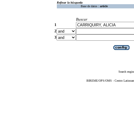
Refinar la búsqueda
Base de datos :
article
Buscar
1
2
3
Search engin
BIREME/OPS/OMS - Centro Latinoameri