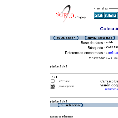
Colecció
Base de datos :
article
Búsqueda :
CARRASC
Referencias encontradas :
refina
1
[
Mostrando:
1 .. 1
en el
página 1 de 1
1 / 1
selecciona
Carrasco De
visión dog
para imprimir
resumen 
·
página 1 de 1
Refinar la búsqueda