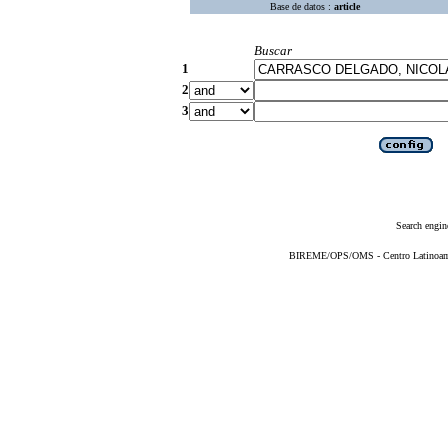
Base de datos :
article
Buscar
1
2
3
Search engin
BIREME/OPS/OMS - Centro Latinoameri