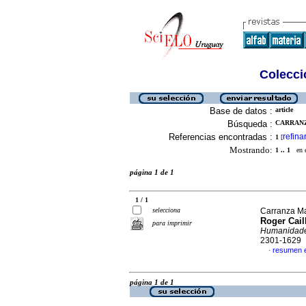
Colecció
Base de datos :
article
Búsqueda :
CARRANZ
Referencias encontradas :
refina
1
[
Mostrando:
1 .. 1
en el
página 1 de 1
1 / 1
selecciona
Carranza Ma
Roger Cail
para imprimir
Humanidades
2301-1629
resumen 
·
página 1 de 1