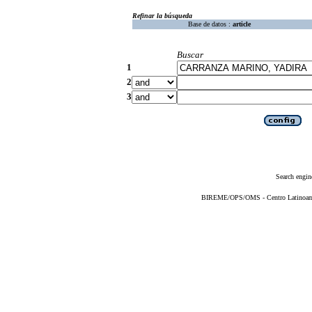
Refinar la búsqueda
Base de datos :
article
Buscar
1
2
3
Search engin
BIREME/OPS/OMS - Centro Latinoameri