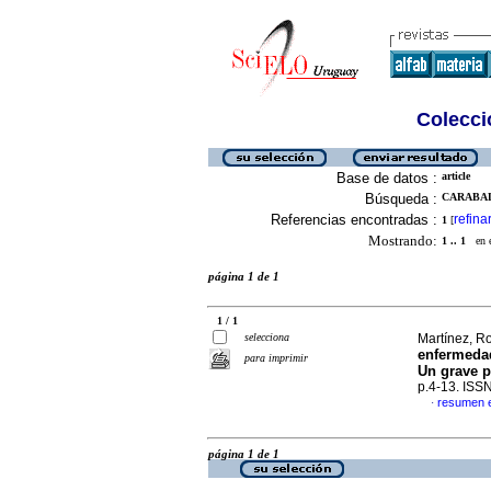
Colecció
Base de datos :
article
Búsqueda :
CARABAL
Referencias encontradas :
refina
1
[
Mostrando:
1 .. 1
en el
página 1 de 1
1 / 1
selecciona
Martínez, Ro
enfermeda
para imprimir
Un grave p
p.4-13. ISS
resumen 
·
página 1 de 1