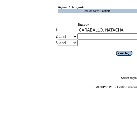
Refinar la búsqueda
Base de datos :
article
Buscar
1
2
3
Search engin
BIREME/OPS/OMS - Centro Latinoameri