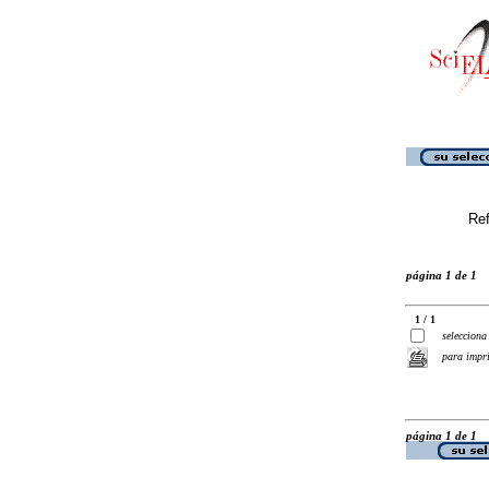
Ref
página 1 de 1
1 / 1
selecciona
para impr
página 1 de 1