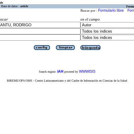
eda
Base de datos :
article
Formu
Formulario libre
For
Buscar por :
uscar
en el campo
iAH
WWWISIS
Search engine:
powered by
BIREME/OPS/OMS - Centro Latinoamericano y del Caribe de Información en Ciencias de la Salud