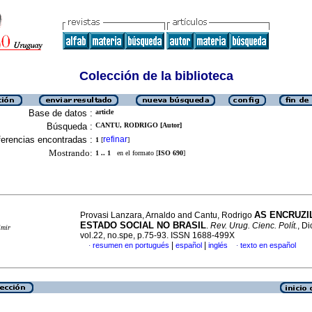
Colección de la biblioteca
Base de datos :
article
Búsqueda :
CANTU, RODRIGO [Autor]
erencias encontradas :
refinar
1
[
]
Mostrando:
1 .. 1
en el formato [
ISO 690
]
AS ENCRUZI
Provasi Lanzara, Arnaldo and Cantu, Rodrigo
ESTADO SOCIAL NO BRASIL
.
Rev. Urug. Cienc. Polít.
, D
imir
vol.22, no.spe, p.75-93. ISSN 1688-499X
|
|
resumen en portugués
español
inglés
texto en español
·
·