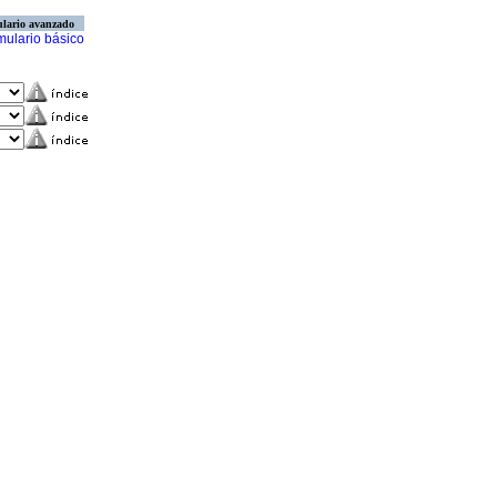
lario avanzado
mulario básico