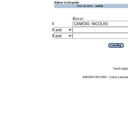
Refinar la búsqueda
Base de datos :
article
Buscar
1
2
3
Search engin
BIREME/OPS/OMS - Centro Latinoameri