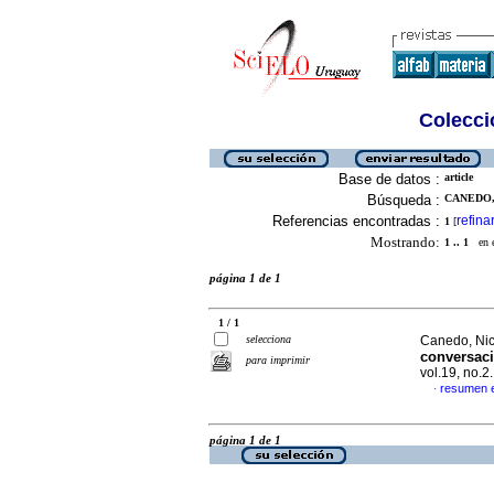
Colecció
Base de datos :
article
Búsqueda :
CANEDO, 
Referencias encontradas :
refina
1
[
Mostrando:
1 .. 1
en el
página 1 de 1
1 / 1
selecciona
Canedo, Nic
conversaci
para imprimir
vol.19, no.
resumen 
·
página 1 de 1