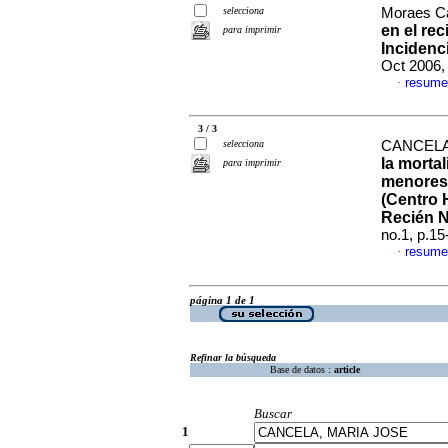
selecciona
Moraes Ca
en el re
para imprimir
Incidenc
Oct 2006,
resume
·
3 / 3
selecciona
CANCELA,
la morta
para imprimir
menores 
(Centro 
Recién N
no.1, p.1
resume
·
página 1 de 1
Refinar la búsqueda
Base de datos :
article
Buscar
1