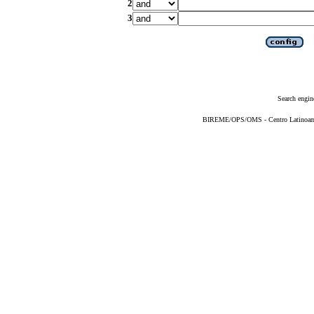
2
3
Search engin
BIREME/OPS/OMS - Centro Latinoameri