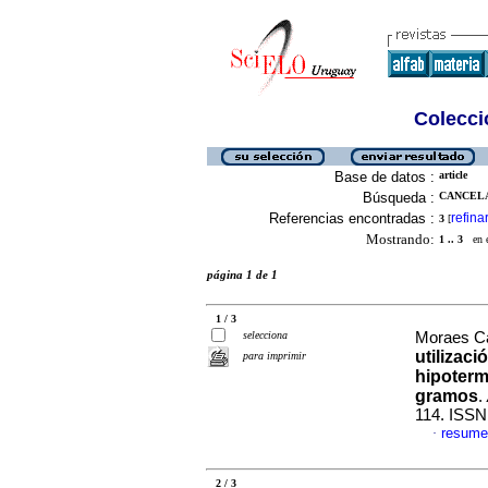
Colecció
Base de datos :
article
Búsqueda :
CANCELA,
Referencias encontradas :
refina
3
[
Mostrando:
1 .. 3
en el
página 1 de 1
1 / 3
selecciona
Moraes Ca
utilizaci
para imprimir
hipoterm
gramos
.
114. ISSN
resume
·
2 / 3