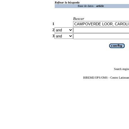
Refinar la búsqueda
Base de datos :
article
Buscar
1
2
3
Search engin
BIREME/OPS/OMS - Centro Latinoameri