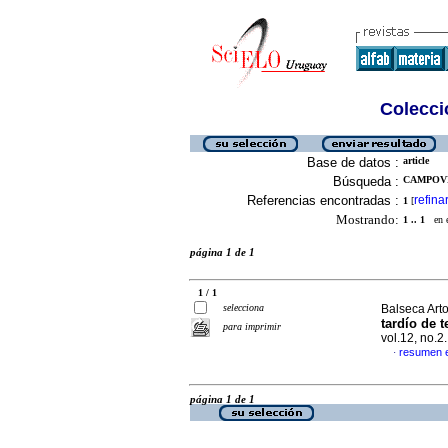
Colecció
Base de datos :
article
Búsqueda :
CAMPOVE
Referencias encontradas :
refina
1
[
Mostrando:
1 .. 1
en el
página 1 de 1
1 / 1
selecciona
Balseca Arto
tardío de t
para imprimir
vol.12, no.
resumen 
·
página 1 de 1