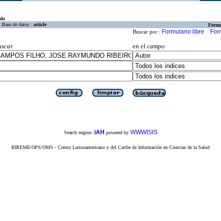
eda
Base de datos :
article
Formu
Formulario libre
For
Buscar por :
uscar
en el campo
iAH
WWWISIS
Search engine:
powered by
BIREME/OPS/OMS - Centro Latinoamericano y del Caribe de Información en Ciencias de la Salud