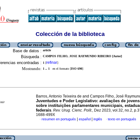
Colección de la biblioteca
Base de datos :
article
Búsqueda :
CAMPOS FILHO, JOSE RAYMUNDO RIBEIRO [Autor]
erencias encontradas :
refinar
1
[
]
Mostrando:
1 .. 1
en el formato [
ISO 690
]
Barros, Antonio Teixeira de and Campos Filho, José Raymun
Juventudes e Poder Legislativo: avaliações de jovens 
imir
sobre instituições parlamentares municipais, estadua
federais
.
Rev. Urug. Cienc. Polít.
, Dez 2023, vol.32, no.2, p.
1688-499X
|
|
resumen en portugués
español
inglés
texto en portugués
·
·