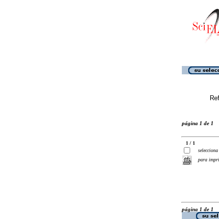
Ref
página 1 de 1
1 / 1
selecciona
para impr
página 1 de 1