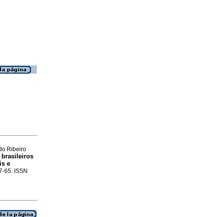
do Ribeiro
brasileiros
is e
37-65. ISSN