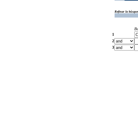
Refinar la búsqu
B
1
2
3