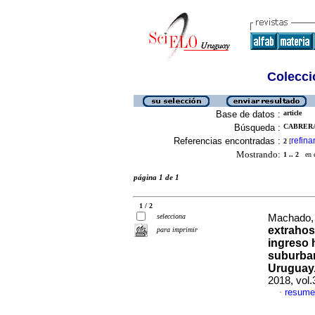
Colecció
Base de datos :
article
Búsqueda :
CABRERA
Referencias encontradas :
refina
2
[
Mostrando:
1 .. 2
en el
página 1 de 1
1 / 2
selecciona
Machado, 
extrahos
para imprimir
ingreso 
suburba
Uruguay.
2018, vol.
resume
·