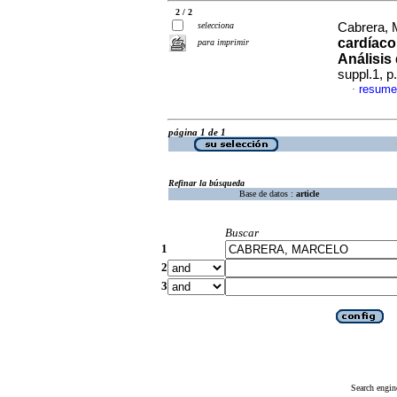
2 / 2
selecciona
Cabrera, M
cardíaco
para imprimir
Análisis
suppl.1, 
resume
·
página 1 de 1
Refinar la búsqueda
Base de datos :
article
Buscar
1
2
3
Search engin