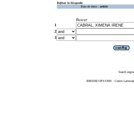
Refinar la búsqueda
Base de datos :
article
Buscar
1
2
3
Search engin
BIREME/OPS/OMS - Centro Latinoameri