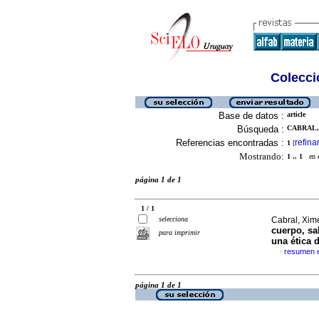
Colecció
Base de datos :
article
Búsqueda :
CABRAL, 
Referencias encontradas :
refina
1
[
Mostrando:
1 .. 1
en el
página 1 de 1
1 / 1
selecciona
Cabral, Xime
cuerpo, sa
para imprimir
una ética 
resumen 
·
página 1 de 1