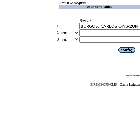
Refinar la búsqueda
Base de datos :
article
Buscar
1
2
3
Search engin
BIREME/OPS/OMS - Centro Latinoameri