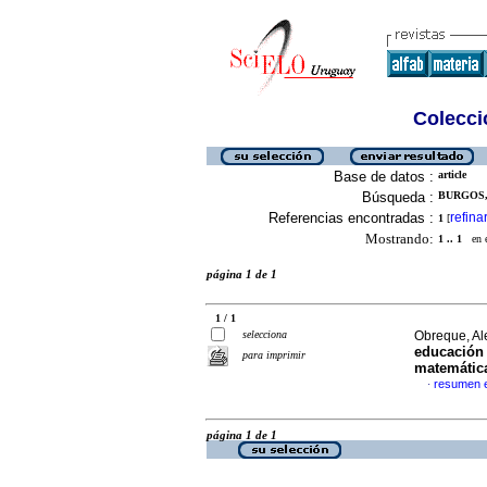
Colecció
Base de datos :
article
Búsqueda :
BURGOS,
Referencias encontradas :
refina
1
[
Mostrando:
1 .. 1
en el
página 1 de 1
1 / 1
selecciona
Obreque, Al
educación 
para imprimir
matemátic
resumen 
·
página 1 de 1