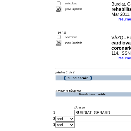
selecciona
Burdiat, G
rehabili
para imprimir
Mar 2011,
resume
·
10 / 13
selecciona
VÁZQUEZ,
cardiova
para imprimir
coronari
114. ISSN
resume
·
página 1 de 2
Refinar la búsqueda
Base de datos :
article
Buscar
1
2
3