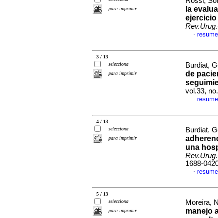
Rossi, Son
la evalu
para imprimir
ejercici
Rev.Urug.
resume
·
3 / 13
selecciona
Burdiat, G
de pacie
para imprimir
seguimie
vol.33, n
resume
·
4 / 13
selecciona
Burdiat, G
adherenc
para imprimir
una hosp
Rev.Urug.
1688-042
resume
·
5 / 13
selecciona
Moreira, N
manejo an
para imprimir