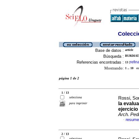
Colecció
Base de datos :
article
Búsqueda :
BURDIAT,
Referencias encontradas :
refin
13
[
Mostrando:
1 .. 10
en 
página 1 de 2
1 / 13
selecciona
Rossi, Son
la evalu
para imprimir
ejercici
Arch. Pedi
resume
·
2 / 13
selecciona