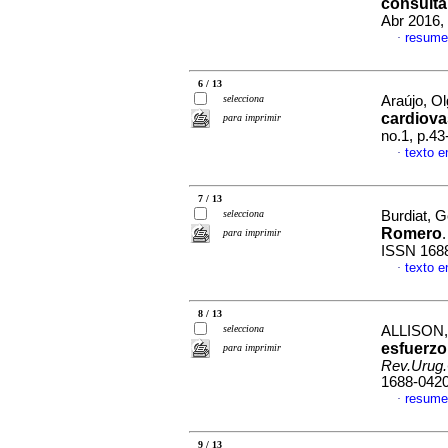
consulta
Abr 2016,
resume
·
6 / 13
selecciona
Araújo, Ol
cardiova
para imprimir
no.1, p.4
texto e
·
7 / 13
selecciona
Burdiat, 
Romero
para imprimir
ISSN 168
texto e
·
8 / 13
selecciona
ALLISON
esfuerzo
para imprimir
Rev.Urug.
1688-042
resume
·
9 / 13