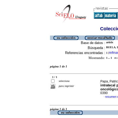
Colecció
Base de datos :
article
Búsqueda :
BUELA, L
Referencias encontradas :
refina
1
[
Mostrando:
1 .. 1
en el
página 1 de 1
1 / 1
selecciona
Papa, Patric
intratecal
para imprimir
oncológico
0390
resumen 
·
página 1 de 1