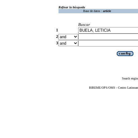
Refinar la búsqueda
Base de datos :
article
Buscar
1
2
3
Search engin
BIREME/OPS/OMS - Centro Latinoameri