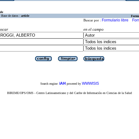
eda
Base de datos :
article
Formu
Formulario libre
For
Buscar por :
uscar
en el campo
iAH
WWWISIS
Search engine:
powered by
BIREME/OPS/OMS - Centro Latinoamericano y del Caribe de Información en Ciencias de la Salud