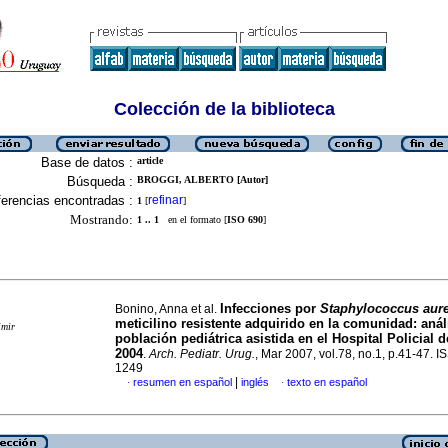
Colección de la biblioteca
Base de datos :
article
Búsqueda :
BROGGI, ALBERTO [Autor]
erencias encontradas :
refinar
1
[
]
Mostrando:
1 .. 1
en el formato [
ISO 690
]
Infecciones por
Staphylococcus aur
Bonino, Anna et al.
meticilino resistente adquirido en la comunidad: análi
imir
población pediátrica asistida en el Hospital Policial 
2004
.
Arch. Pediatr. Urug.
, Mar 2007, vol.78, no.1, p.41-47. 
1249
|
resumen en español
inglés
texto en español
·
·