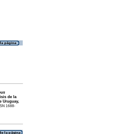
eus
sis de la
de Uruguay,
ISSN 1688-