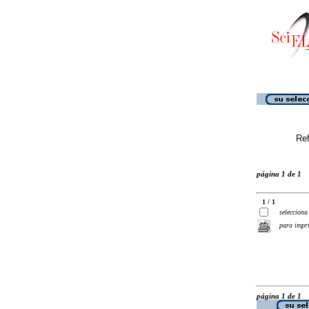
Ref
página 1 de 1
1 / 1
selecciona
para impr
página 1 de 1