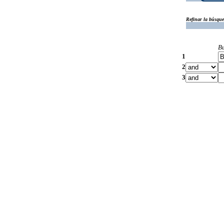
Refinar la búsqu
B
1
2
3