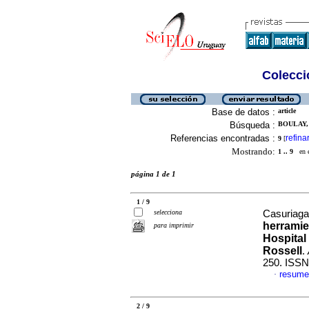
Colecció
Base de datos :
article
Búsqueda :
BOULAY, 
Referencias encontradas :
refina
9
[
Mostrando:
1 .. 9
en el
página 1 de 1
1 / 9
selecciona
Casuriaga,
herramie
para imprimir
Hospital 
Rossell
.
250. ISSN
resume
·
2 / 9