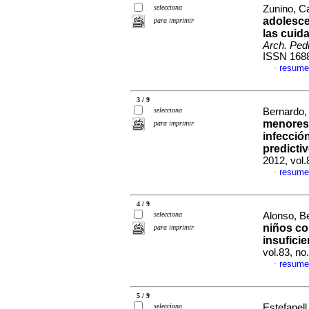
selecciona
Zunino, Ca
adolesce
para imprimir
las cuid
Arch. Pedi
ISSN 168
resume
·
3 / 9
selecciona
Bernardo, 
menores 
para imprimir
infección
predicti
2012, vol
resume
·
4 / 9
selecciona
Alonso, Be
niños co
para imprimir
insuficie
vol.83, no
resume
·
5 / 9
selecciona
Estefanell,