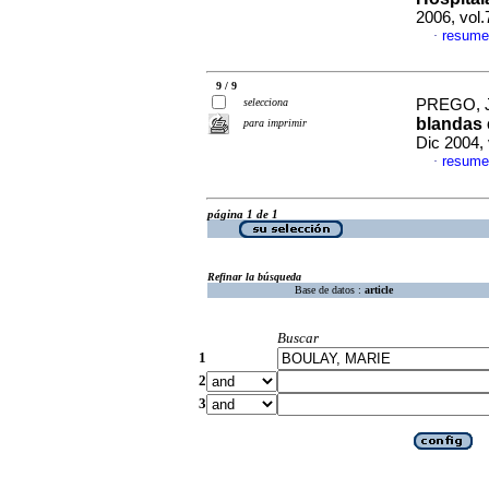
2006, vol
resume
·
9 / 9
selecciona
PREGO, J
blandas 
para imprimir
Dic 2004,
resume
·
página 1 de 1
Refinar la búsqueda
Base de datos :
article
Buscar
1
2
3