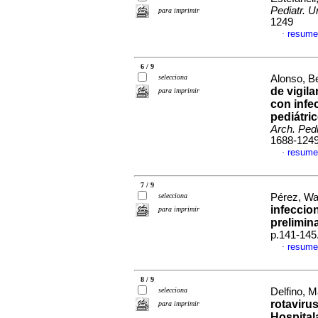
Pediatr. U
para imprimir
1249
resume
·
6 / 9
selecciona
Alonso, Be
de vigila
para imprimir
con infec
pediátri
Arch. Pedi
1688-124
resume
·
7 / 9
selecciona
Pérez, Wal
infeccio
para imprimir
prelimin
p.141-145
resume
·
8 / 9
selecciona
Delfino, M
rotaviru
para imprimir
Hospital