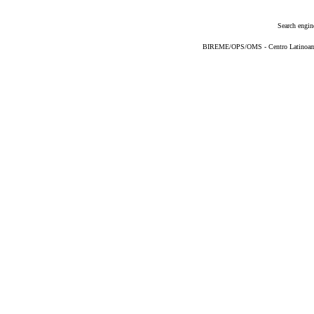
Search engin
BIREME/OPS/OMS - Centro Latinoameri