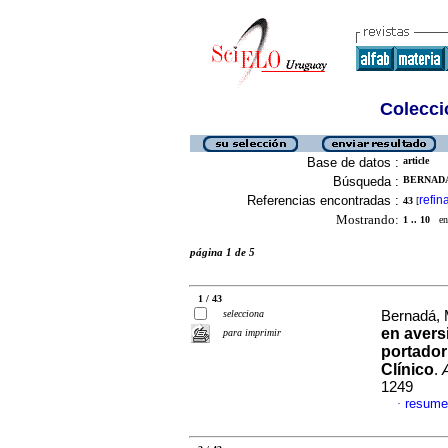
Colecció
Base de datos :
article
Búsqueda :
BERNADA
Referencias encontradas :
refin
43
[
Mostrando:
1 .. 10
en 
página 1 de 5
1 / 43
selecciona
Bernadá, 
en avers
para imprimir
portador
Clínico
.
1249
resume
·