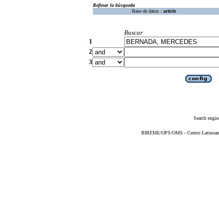
Refinar la búsqueda
Base de datos :
article
Buscar
1
2
3
Search engin
BIREME/OPS/OMS - Centro Latinoameri