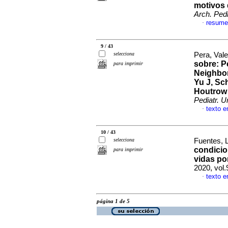
motivos 
Arch. Pedi
resume
·
9 / 43
selecciona
Pera, Val
sobre: Pe
para imprimir
Neighbor
Yu J, Sc
Houtrow 
Pediatr. U
texto e
·
10 / 43
selecciona
Fuentes, L
condicio
para imprimir
vidas po
2020, vol
texto e
·
página 1 de 5