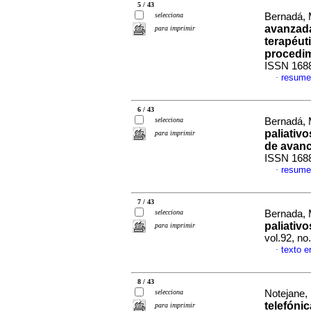
5 / 43
selecciona
Bernadá, 
avanzada
para imprimir
terapéut
procedi
ISSN 168
resume
·
6 / 43
selecciona
Bernadá, 
paliativ
para imprimir
de avan
ISSN 168
resume
·
7 / 43
selecciona
Bernada,
paliativo
para imprimir
vol.92, n
texto e
·
8 / 43
selecciona
Notejane,
telefóni
para imprimir