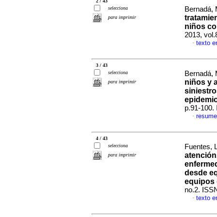
2 / 43
selecciona
Bernadá,
tratamie
para imprimir
niños c
2013, vol
texto e
·
3 / 43
selecciona
Bernadá, 
niños y 
para imprimir
siniestr
epidemio
p.91-100.
resume
·
4 / 43
selecciona
Fuentes, 
atención
para imprimir
enfermed
desde eq
equipos 
no.2. ISS
texto e
·