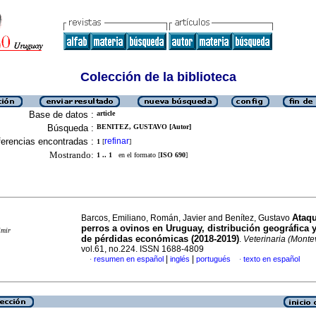
Colección de la biblioteca
Base de datos :
article
Búsqueda :
BENITEZ, GUSTAVO [Autor]
erencias encontradas :
refinar
1
[
]
Mostrando:
1 .. 1
en el formato [
ISO 690
]
Ataq
Barcos, Emiliano, Román, Javier and Benítez, Gustavo
perros a ovinos en Uruguay, distribución geográfica 
imir
de pérdidas económicas (2018-2019)
.
Veterinaria (Montev
vol.61, no.224. ISSN 1688-4809
|
|
resumen en español
inglés
portugués
texto en español
·
·