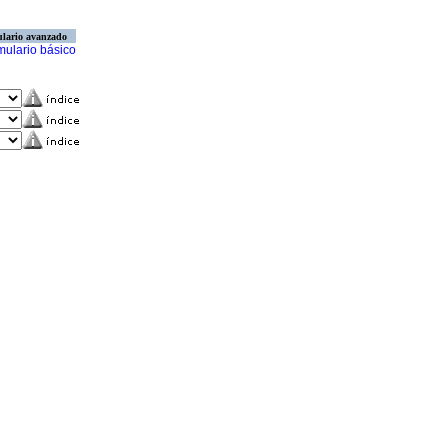
lario avanzado
mulario básico