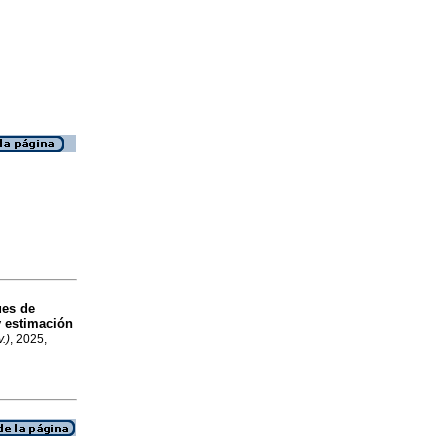
ues de
y estimación
.)
, 2025,