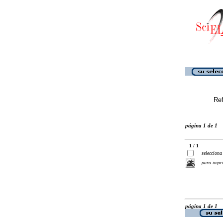
Ref
página 1 de 1
1 / 1
selecciona
para impr
página 1 de 1