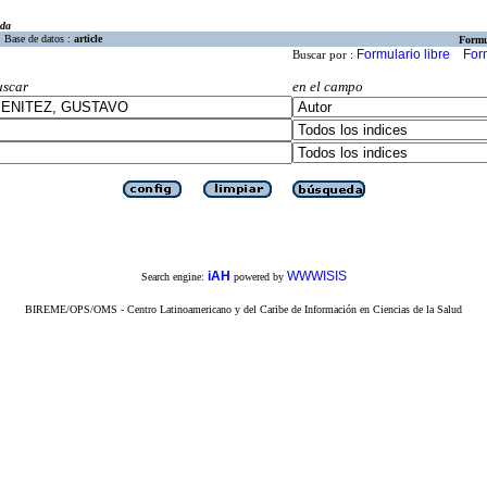
eda
Base de datos :
article
Formu
Formulario libre
For
Buscar por :
uscar
en el campo
iAH
WWWISIS
Search engine:
powered by
BIREME/OPS/OMS - Centro Latinoamericano y del Caribe de Información en Ciencias de la Salud