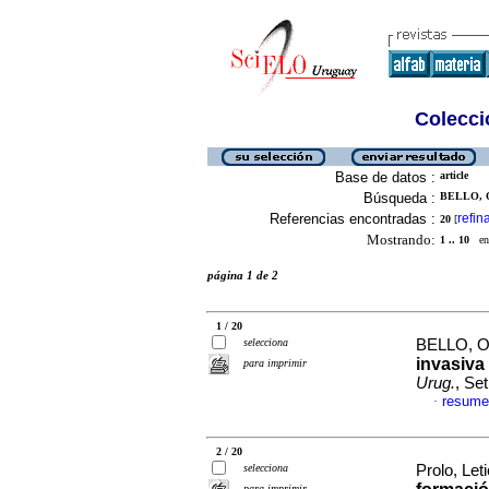
Colecció
Base de datos :
article
Búsqueda :
BELLO, 
Referencias encontradas :
refin
20
[
Mostrando:
1 .. 10
en 
página 1 de 2
1 / 20
selecciona
BELLO, 
invasiva
para imprimir
Urug.
, Se
resume
·
2 / 20
selecciona
Prolo, Leti
para imprimir