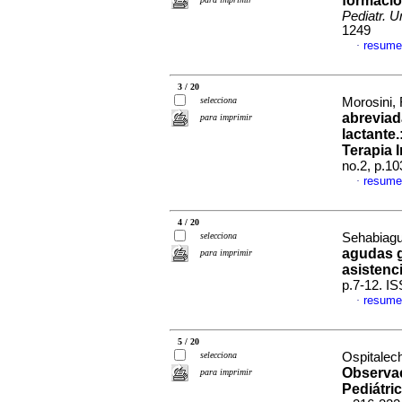
formació
Pediatr. U
1249
resume
·
3 / 20
selecciona
Morosini, 
abreviad
para imprimir
lactante
Terapia 
no.2, p.1
resume
·
4 / 20
selecciona
Sehabiague
agudas g
para imprimir
asistenc
p.7-12. I
resume
·
5 / 20
selecciona
Ospitalech
Observa
para imprimir
Pediátri