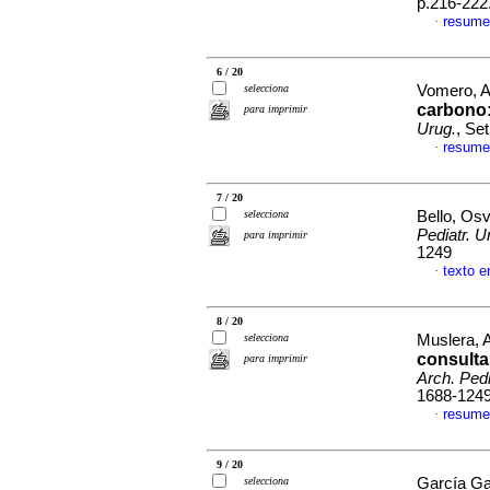
p.216-222
resume
·
6 / 20
selecciona
Vomero, Al
carbono:
para imprimir
Urug.
, Se
resume
·
7 / 20
selecciona
Bello, Os
Pediatr. U
para imprimir
1249
texto e
·
8 / 20
selecciona
Muslera, A
consulta
para imprimir
Arch. Pedi
1688-124
resume
·
9 / 20
selecciona
García Gar