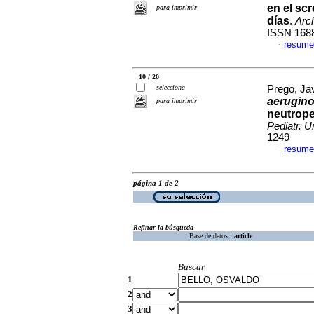
en el scr
para imprimir
días
.
Arch
ISSN 168
resume
·
10 / 20
selecciona
Prego, Jav
aerugin
para imprimir
neutrope
Pediatr. U
1249
resume
·
página 1 de 2
Refinar la búsqueda
Base de datos :
article
Buscar
1
2
3