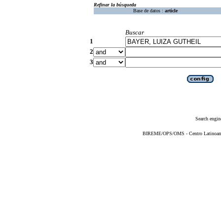
Refinar la búsqueda
Base de datos :
article
Buscar
1
2
3
Search engin
BIREME/OPS/OMS - Centro Latinoameri