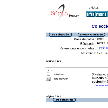
Colecció
Base de datos :
article
Búsqueda :
BAYER, L
Referencias encontradas :
refina
1
[
Mostrando:
1 .. 1
en el
página 1 de 1
1 / 1
selecciona
Silveira, Ad
museus púb
para imprimir
socioclimá
resumen 
·
página 1 de 1