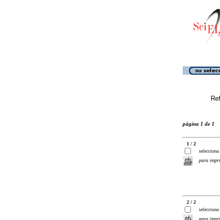
Ref
página 1 de 1
1 / 2
selecciona
para impr
2 / 2
selecciona
para impr