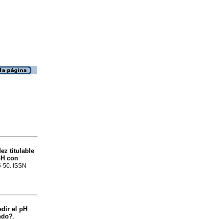
ez titulable
 pH con
45-50. ISSN
dir el pH
ando?
.