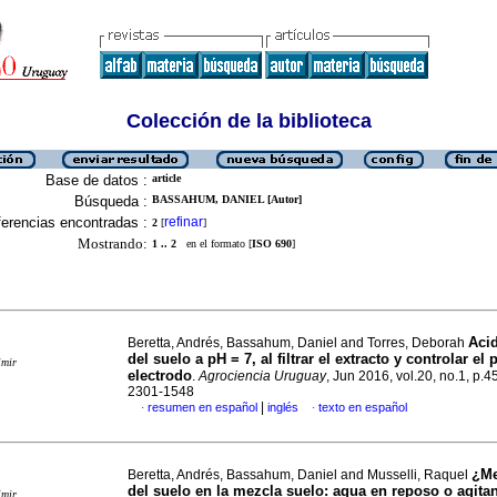
Colección de la biblioteca
Base de datos :
article
Búsqueda :
BASSAHUM, DANIEL [Autor]
erencias encontradas :
refinar
2
[
]
Mostrando:
1 .. 2
en el formato [
ISO 690
]
Acid
Beretta, Andrés, Bassahum, Daniel and Torres, Deborah
del suelo a pH = 7, al filtrar el extracto y controlar el
imir
electrodo
.
Agrociencia Uruguay
, Jun 2016, vol.20, no.1, p.
2301-1548
|
resumen en español
inglés
texto en español
·
·
¿Me
Beretta, Andrés, Bassahum, Daniel and Musselli, Raquel
del suelo en la mezcla suelo: agua en reposo o agit
imir