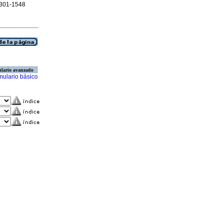
 2301-1548
lario avanzado
mulario básico