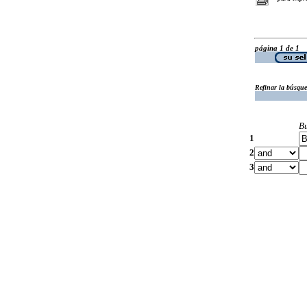
página 1 de 1
Refinar la búsqu
B
1
2
3