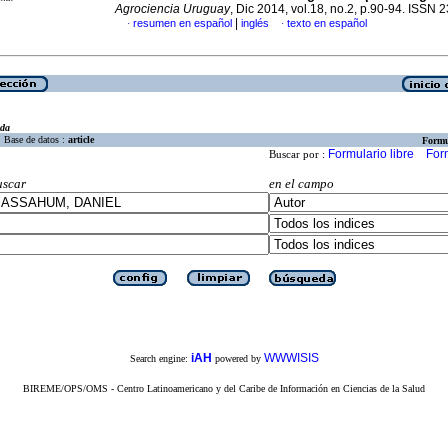
Agrociencia Uruguay
, Dic 2014, vol.18, no.2, p.90-94. ISSN
|
resumen en español
inglés
texto en español
·
·
eda
Base de datos :
article
Formu
Formulario libre
For
Buscar por :
uscar
en el campo
iAH
WWWISIS
Search engine:
powered by
BIREME/OPS/OMS - Centro Latinoamericano y del Caribe de Información en Ciencias de la Salud