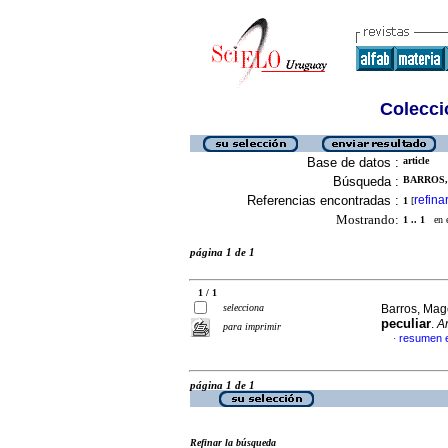
Colecció
Base de datos :
article
Búsqueda :
BARROS,
Referencias encontradas :
refina
1
[
Mostrando:
1 .. 1
en el
página 1 de 1
1 / 1
selecciona
Barros, Mage
peculiar
.
A
para imprimir
resumen 
·
página 1 de 1
Refinar la búsqueda