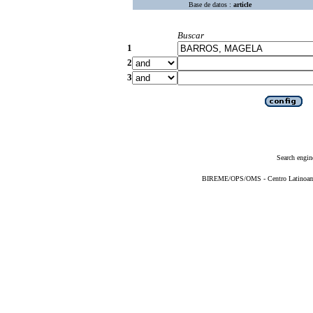
Base de datos :
article
Buscar
1
2
3
Search engin
BIREME/OPS/OMS - Centro Latinoameri