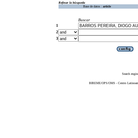
Refinar la búsqueda
Base de datos :
article
Buscar
1
2
3
Search engin
BIREME/OPS/OMS - Centro Latinoameri