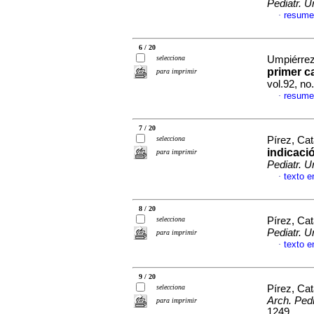
Pediatr. U
resume
·
6 / 20
selecciona
Umpiérrez,
primer c
para imprimir
vol.92, n
resume
·
7 / 20
selecciona
Pírez, Cat
indicaci
para imprimir
Pediatr. U
texto e
·
8 / 20
selecciona
Pírez, Cat
Pediatr. U
para imprimir
texto e
·
9 / 20
selecciona
Pírez, Cat
Arch. Pedi
para imprimir
1249