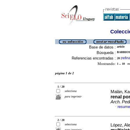
Colecció
Base de datos :
article
Búsqueda :
BARRIOS,
Referencias encontradas :
refin
20
[
Mostrando:
1 .. 10
en 
página 1 de 2
1 / 20
selecciona
Malán, Kar
renal po
para imprimir
Arch. Pedi
resume
·
2 / 20
selecciona
López, Ale
para imprimir