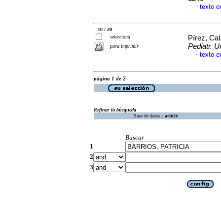
texto e
·
10 / 20
selecciona
Pírez, Cat
Pediatr. U
para imprimir
texto e
·
página 1 de 2
Refinar la búsqueda
Base de datos :
article
Buscar
1
2
3