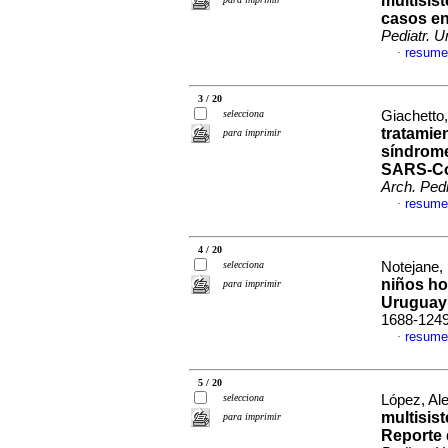
multisis
casos en
Pediatr. U
resume
·
3 / 20
selecciona
Giachetto,
tratamie
para imprimir
síndrome
SARS-CoV
Arch. Pedi
resume
·
4 / 20
selecciona
Notejane, 
niños ho
para imprimir
Uruguay
1688-124
resume
·
5 / 20
selecciona
López, Ale
multisis
para imprimir
Reporte 