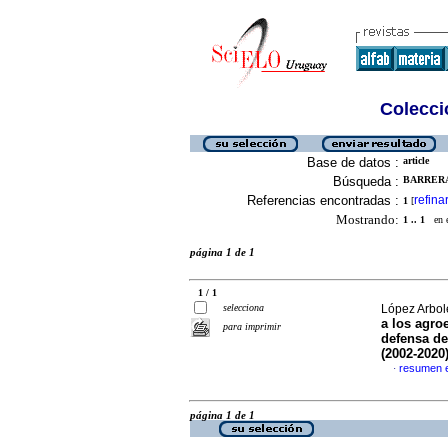
Colecció
Base de datos :
article
Búsqueda :
BARRERA-
Referencias encontradas :
refina
1
[
Mostrando:
1 .. 1
en el
página 1 de 1
1 / 1
selecciona
López Arbole
a los agroe
para imprimir
defensa de
(2002-2020
resumen 
·
página 1 de 1