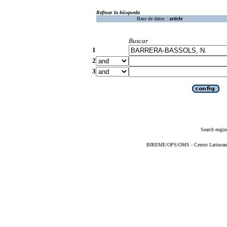
Refinar la búsqueda
Base de datos :
article
Buscar
1
2
3
Search engin
BIREME/OPS/OMS - Centro Latinoameri