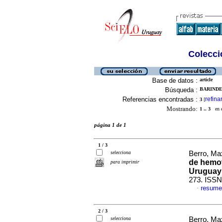
Colecció
Base de datos :
article
Búsqueda :
BARINDEL
Referencias encontradas :
refina
3
[
Mostrando:
1 .. 3
en el
página 1 de 1
1 / 3
selecciona
Berro, Max
de hemov
para imprimir
Uruguay
273. ISSN
resume
·
2 / 3
selecciona
Berro, Max