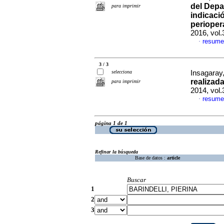
del Depa
para imprimir
indicaci
perioper
2016, vol.
resume
·
3 / 3
selecciona
Insagaray,
realizad
para imprimir
2014, vol
resume
·
página 1 de 1
Refinar la búsqueda
Base de datos :
article
Buscar
1
2
3