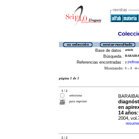
Colecció
Base de datos :
article
Búsqueda :
BARAIBAR
Referencias encontradas :
refina
2
[
Mostrando:
1 .. 2
en el
página 1 de 1
1 / 2
selecciona
BARAIBAR
diagnóst
para imprimir
en apire
14 años:
2004, vol
resume
·
2 / 2