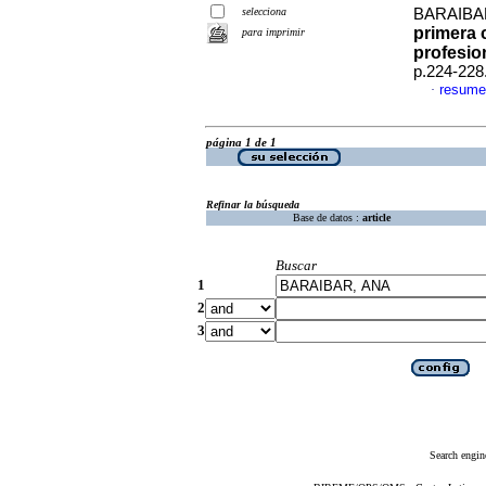
selecciona
BARAIBAR
primera 
para imprimir
profesio
p.224-228
resume
·
página 1 de 1
Refinar la búsqueda
Base de datos :
article
Buscar
1
2
3
Search engin