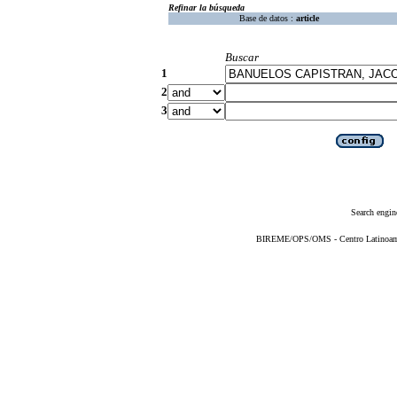
Refinar la búsqueda
Base de datos :
article
Buscar
1
2
3
Search engin
BIREME/OPS/OMS - Centro Latinoameri