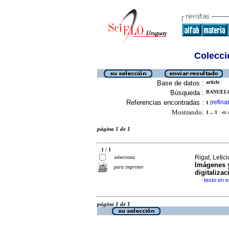
Colecció
Base de datos :
article
Búsqueda :
BANUELO
Referencias encontradas :
refina
1
[
Mostrando:
1 .. 1
en el
página 1 de 1
1 / 1
Rigat, Letic
selecciona
Imágenes y
para imprimir
digitalizac
texto en 
·
página 1 de 1