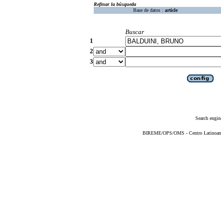
Refinar la búsqueda
Base de datos :
article
Buscar
1
2
3
Search engin
BIREME/OPS/OMS - Centro Latinoameri