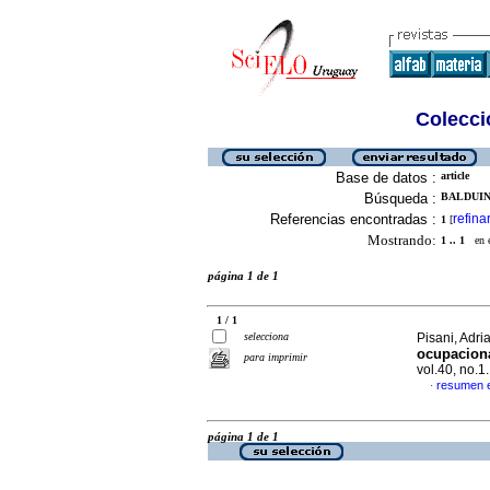
Colecció
Base de datos :
article
Búsqueda :
BALDUINI
Referencias encontradas :
refina
1
[
Mostrando:
1 .. 1
en el
página 1 de 1
1 / 1
selecciona
Pisani, Adr
ocupaciona
para imprimir
vol.40, no.
resumen 
·
página 1 de 1