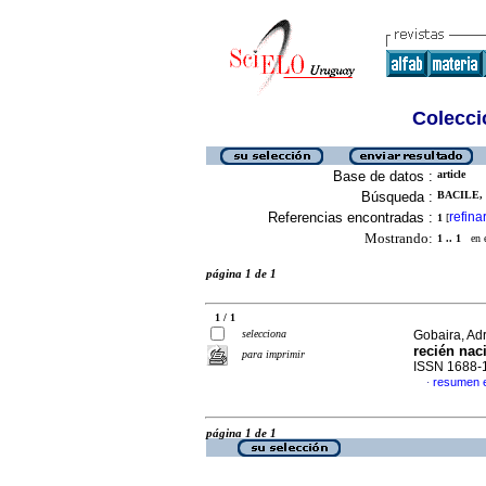
Colecció
Base de datos :
article
Búsqueda :
BACILE, 
Referencias encontradas :
refina
1
[
Mostrando:
1 .. 1
en el
página 1 de 1
1 / 1
selecciona
Gobaira, Adr
recién nac
para imprimir
ISSN 1688-
resumen 
·
página 1 de 1