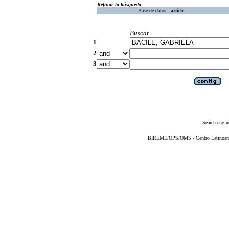
Refinar la búsqueda
Base de datos :
article
Buscar
1
2
3
Search engin
BIREME/OPS/OMS - Centro Latinoameri