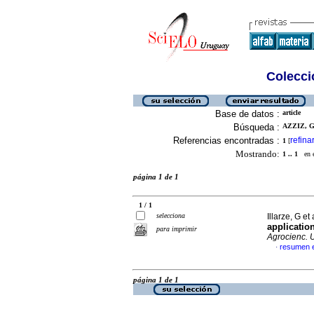
Colecció
Base de datos :
article
Búsqueda :
AZZIZ, G 
Referencias encontradas :
refina
1
[
Mostrando:
1 .. 1
en el
página 1 de 1
1 / 1
selecciona
Illarze, G et 
application
para imprimir
Agrocienc. 
resumen e
·
página 1 de 1