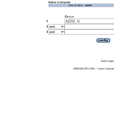
Refinar la búsqueda
Base de datos :
article
Buscar
1
2
3
Search engin
BIREME/OPS/OMS - Centro Latinoameri