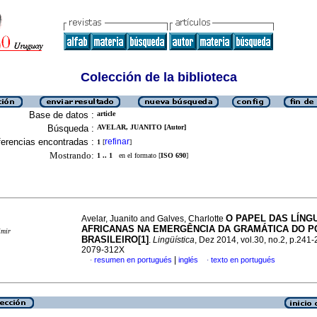
Colección de la biblioteca
Base de datos :
article
Búsqueda :
AVELAR, JUANITO [Autor]
erencias encontradas :
refinar
1
[
]
Mostrando:
1 .. 1
en el formato [
ISO 690
]
O PAPEL DAS LÍNG
Avelar, Juanito and Galves, Charlotte
AFRICANAS NA EMERGÊNCIA DA GRAMÁTICA DO 
imir
BRASILEIRO[1]
.
Lingüística
, Dez 2014, vol.30, no.2, p.241
2079-312X
|
resumen en portugués
inglés
texto en portugués
·
·