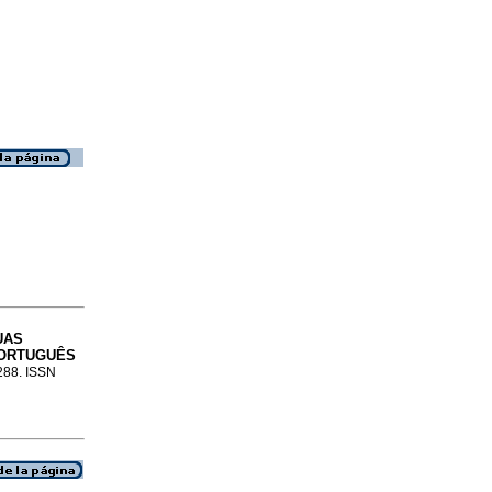
UAS
PORTUGUÊS
-288. ISSN