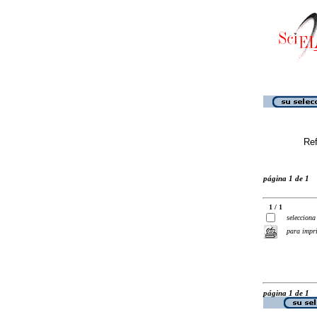
Ref
página 1 de 1
1 / 1
selecciona
para impr
página 1 de 1