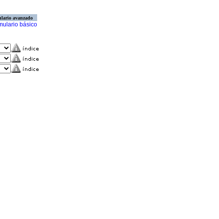
lario avanzado
mulario básico