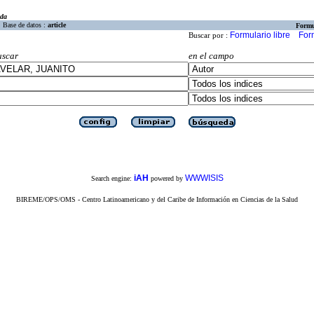
eda
Base de datos :
article
Formu
Formulario libre
For
Buscar por :
uscar
en el campo
iAH
WWWISIS
Search engine:
powered by
BIREME/OPS/OMS - Centro Latinoamericano y del Caribe de Información en Ciencias de la Salud