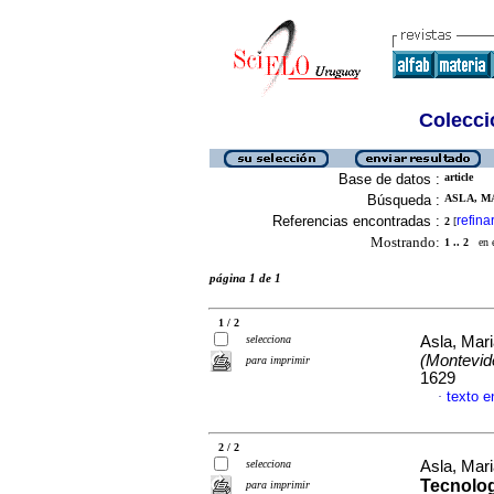
Colecció
Base de datos :
article
Búsqueda :
ASLA, MA
Referencias encontradas :
refina
2
[
Mostrando:
1 .. 2
en el
página 1 de 1
1 / 2
selecciona
Asla, Mar
(Montevide
para imprimir
1629
texto e
·
2 / 2
selecciona
Asla, Mar
Tecnolog
para imprimir