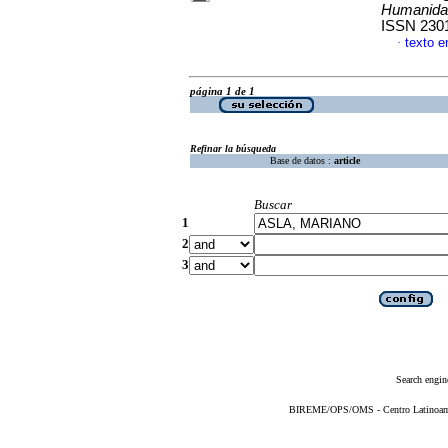
Humanidad
ISSN 230
texto e
·
página 1 de 1
Refinar la búsqueda
Base de datos :
article
Buscar
1
2
3
Search engin
BIREME/OPS/OMS - Centro Latinoameri