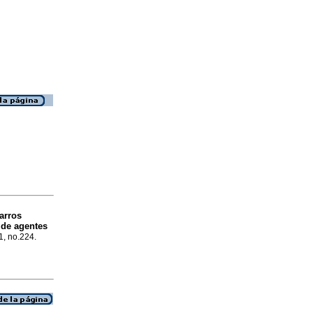
arros
 de agentes
1, no.224.