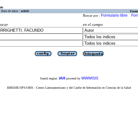
eda
Base de datos :
article
Formu
Formulario libre
For
Buscar por :
uscar
en el campo
iAH
WWWISIS
Search engine:
powered by
BIREME/OPS/OMS - Centro Latinoamericano y del Caribe de Información en Ciencias de la Salud