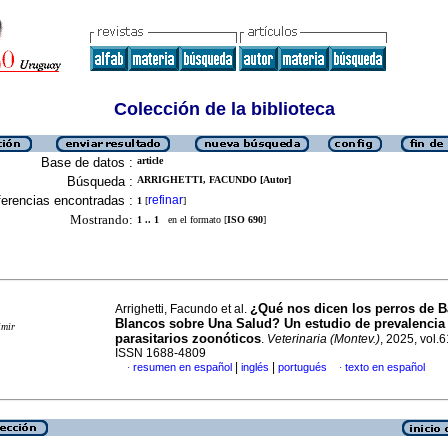
Colección de la biblioteca
Base de datos :
article
Búsqueda :
ARRIGHETTI, FACUNDO [Autor]
erencias encontradas :
refinar
1
[
]
Mostrando:
1 .. 1
en el formato [
ISO 690
]
¿Qué nos dicen los perros de B
Arrighetti, Facundo et al.
Blancos sobre Una Salud? Un estudio de prevalencia
imir
parasitarios zoonóticos
.
Veterinaria (Montev.)
, 2025, vol.6
ISSN 1688-4809
|
|
resumen en español
inglés
portugués
texto en español
·
·