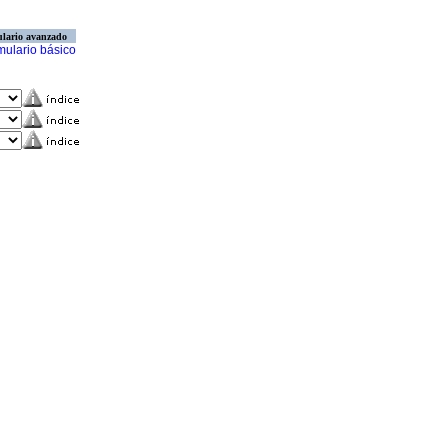
lario avanzado
mulario básico