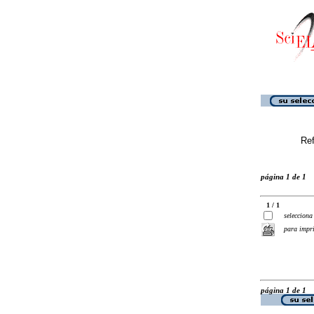
Ref
página 1 de 1
1 / 1
selecciona
para impr
página 1 de 1