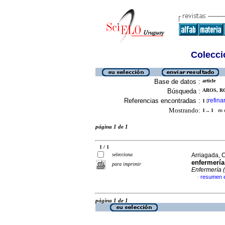
Colecció
Base de datos :
article
Búsqueda :
AROS, RO
Referencias encontradas :
refina
1
[
Mostrando:
1 .. 1
en el
página 1 de 1
1 / 1
selecciona
Arriagada, C
enfermería
para imprimir
Enfermería 
resumen 
·
página 1 de 1