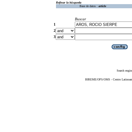
Refinar la búsqueda
Base de datos :
article
Buscar
1
2
3
Search engin
BIREME/OPS/OMS - Centro Latinoameri