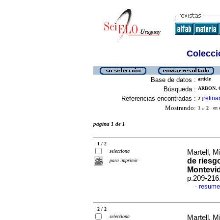
Colecció
Base de datos :
article
Búsqueda :
ARBON, G
Referencias encontradas :
refina
2
[
Mostrando:
1 .. 2
en el
página 1 de 1
1 / 2
selecciona
Martell, Mi
de riesg
para imprimir
Montevi
p.209-216
resume
·
2 / 2
selecciona
Martell, Mi