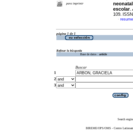
neonatal
para imprimir
escolar
.
109. ISSN
resume
·
página 1 de 1
Refinar la búsqueda
Base de datos :
article
Buscar
1
2
3
Search engin
BIREME/OPS/OMS - Centro Latinoameri