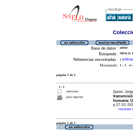
Colecció
Base de datos :
article
Búsqueda :
APOLO, L
Referencias encontradas :
refina
1
[
Mostrando:
1 .. 1
en el
página 1 de 1
1 / 1
selecciona
Quian, Jorge
transmisió
para imprimir
humana; U
p.27-33. IS
resumen 
·
página 1 de 1