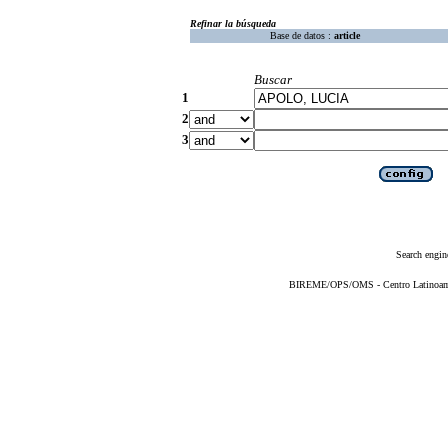
Refinar la búsqueda
Base de datos :
article
Buscar
1
2
3
Search engin
BIREME/OPS/OMS - Centro Latinoameri