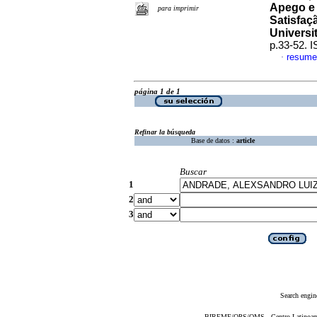
Apego e 
para imprimir
Satisfaç
Universi
p.33-52. 
resume
·
página 1 de 1
Refinar la búsqueda
Base de datos :
article
Buscar
1
2
3
Search engin
BIREME/OPS/OMS - Centro Latinoameri