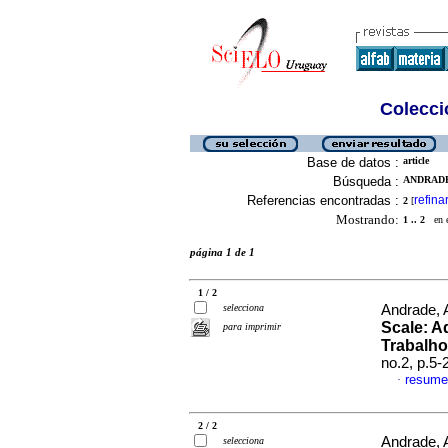
Colecció
Base de datos :
article
Búsqueda :
ANDRADE
Referencias encontradas :
refina
2
[
Mostrando:
1 .. 2
en el
página 1 de 1
1 / 2
selecciona
Andrade, 
Scale: A
para imprimir
Trabalho
no.2, p.5
resume
·
2 / 2
Andrade, A
selecciona