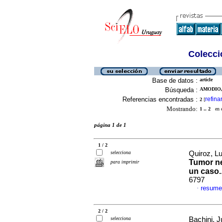
Colecció
Base de datos :
article
Búsqueda :
AMODIO,
Referencias encontradas :
refina
2
[
Mostrando:
1 .. 2
en el
página 1 de 1
1 / 2
selecciona
Quiroz, Lu
Tumor ne
para imprimir
un caso.
6797
resume
·
2 / 2
selecciona
Bachini, J