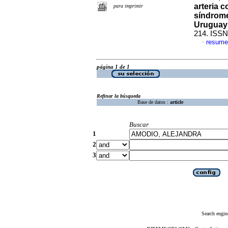
arteria c
para imprimir
síndrome
Uruguay
214. ISSN
resume
·
página 1 de 1
Refinar la búsqueda
Base de datos :
article
Buscar
1
2
3
Search engin