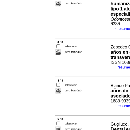
humaniza
para imprimir
tipo 1 a
especiali
Odontoest
9339
resume
·
3 / 8
selecciona
Zepedeo Ca
años en 
para imprimir
transver
ISSN 168
resume
·
4 / 8
selecciona
Blanco Paz
años de 
para imprimir
asociad
1688-933
resume
·
5 / 8
selecciona
Gugliucci,
Dental e
para imprimir