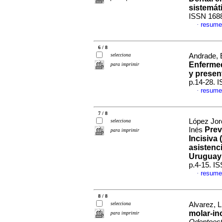
sistemát
ISSN 168
resume
·
6 / 8
selecciona
Andrade, E
Enfermed
para imprimir
y presen
p.14-28. 
resume
·
7 / 8
López Jord
selecciona
Prev
Inés
para imprimir
Incisiva
asistenc
Uruguay
p.4-15. I
resume
·
8 / 8
selecciona
Alvarez, 
molar-in
para imprimir