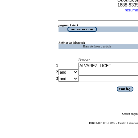
Odontoest
1688-933
resume
·
página 1 de 1
Refinar la búsqueda
Base de datos :
article
Buscar
1
2
3
Search engin
BIREME/OPS/OMS - Centro Latinoameri