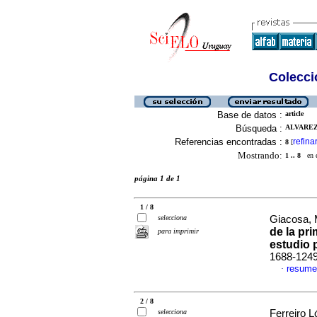
Colecció
Base de datos :
article
Búsqueda :
ALVAREZ,
Referencias encontradas :
refina
8
[
Mostrando:
1 .. 8
en el
página 1 de 1
1 / 8
selecciona
Giacosa, M
de la pr
para imprimir
estudio p
1688-124
resume
·
2 / 8
selecciona
Ferreiro L