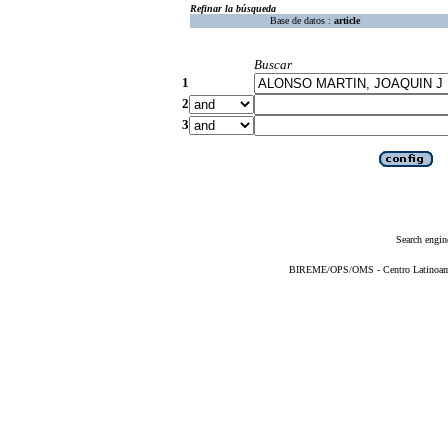
Refinar la búsqueda
Base de datos :
article
Buscar
1
2
3
Search engin
BIREME/OPS/OMS - Centro Latinoameri