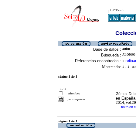
Colecció
Base de datos :
article
Búsqueda :
ALONSO 
Referencias encontradas :
refina
1
[
Mostrando:
1 .. 1
en el
página 1 de 1
1 / 1
selecciona
Gómez-Dobla
en España
para imprimir
2014, vol.2
texto en 
·
página 1 de 1