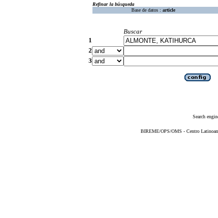
Refinar la búsqueda
Base de datos :
article
Buscar
1
2
3
Search engin
BIREME/OPS/OMS - Centro Latinoameri