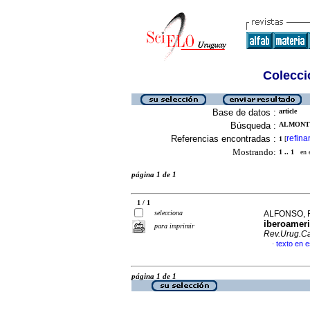
Colecció
Base de datos :
article
Búsqueda :
ALMONTE
Referencias encontradas :
refina
1
[
Mostrando:
1 .. 1
en el
página 1 de 1
1 / 1
selecciona
ALFONSO, 
iberoameri
para imprimir
Rev.Urug.Ca
texto en 
·
página 1 de 1