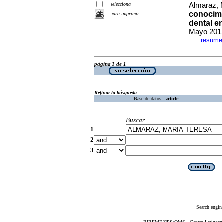
selecciona
Almaraz, 
conocimi
para imprimir
dental e
Mayo 2012
resume
·
página 1 de 1
Refinar la búsqueda
Base de datos :
article
Buscar
1
2
3
Search engin
BIREME/OPS/OMS - Centro Latinoameri