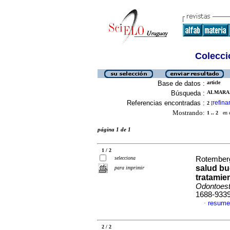
Colecció
Base de datos :
article
Búsqueda :
ALMARAZ
Referencias encontradas :
refina
2
[
Mostrando:
1 .. 2
en el
página 1 de 1
1 / 2
selecciona
Rotemberg
salud bu
para imprimir
tratamie
Odontoest
1688-933
resume
·
2 / 2