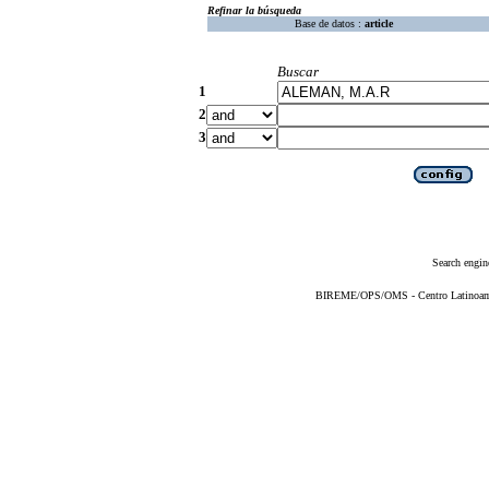
Refinar la búsqueda
Base de datos :
article
Buscar
1
2
3
Search engin
BIREME/OPS/OMS - Centro Latinoameri