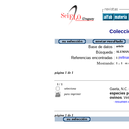
Colecció
Base de datos :
article
Búsqueda :
ALEMAN, 
Referencias encontradas :
refina
1
[
Mostrando:
1 .. 1
en el
página 1 de 1
1 / 1
selecciona
Gaeta, N.C. 
especies 
para imprimir
ovinos
.
Vet
resumen 
·
página 1 de 1