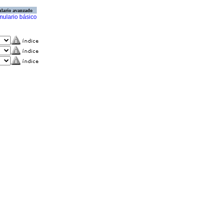
lario avanzado
mulario básico