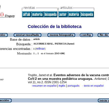
Colección de la biblioteca
Base de datos :
article
Búsqueda :
AGUIRREZABAL, PATRICIA [Autor]
erencias encontradas :
refinar
1
[
]
Mostrando:
1 .. 1
en el formato [
ISO 690
]
Eventos adversos de la vacuna cont
Trujillo, Janet et al.
CoV-2 en una muestra pediátrica uruguaya.
.
Anfamed
, 
imir
vol.11, no.2. ISSN 2301-1254
|
|
resumen en español
inglés
portugués
texto en español
·
·