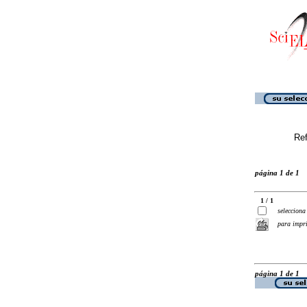
Ref
página 1 de 1
1 / 1
selecciona
para impr
página 1 de 1