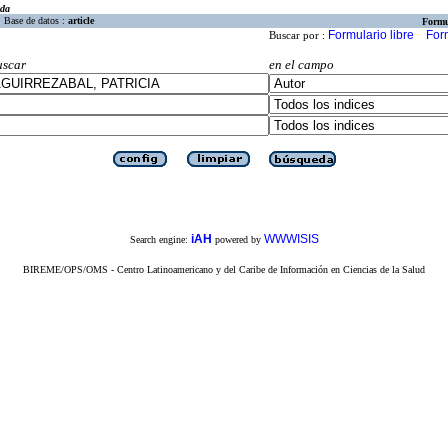
eda
Base de datos :
article
Formu
Formulario libre
For
Buscar por :
uscar
en el campo
iAH
WWWISIS
Search engine:
powered by
BIREME/OPS/OMS - Centro Latinoamericano y del Caribe de Información en Ciencias de la Salud