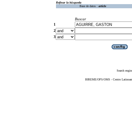
Refinar la búsqueda
Base de datos :
article
Buscar
1
2
3
Search engin
BIREME/OPS/OMS - Centro Latinoameri