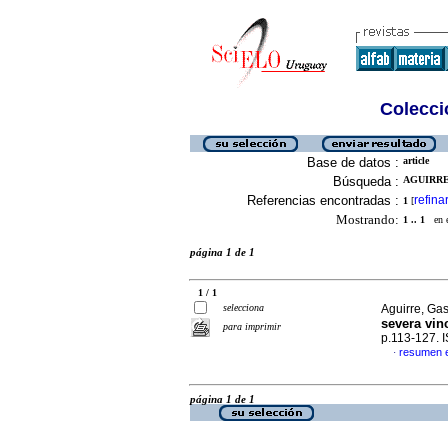
Colecció
Base de datos :
article
Búsqueda :
AGUIRRE
Referencias encontradas :
refina
1
[
Mostrando:
1 .. 1
en el
página 1 de 1
1 / 1
selecciona
Aguirre, Ga
severa vin
para imprimir
p.113-127. 
resumen 
·
página 1 de 1